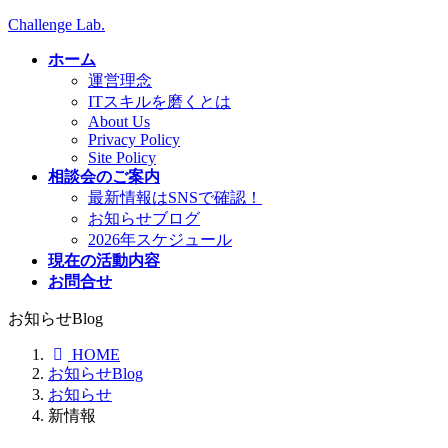
コ
ナ
Challenge Lab.
ン
ビ
ホーム
テ
ゲ
運営理念
ン
ー
ITスキルを磨くとは
ツ
シ
About Us
へ
ョ
Privacy Policy
ス
ン
Site Policy
キ
に
相談会のご案内
ッ
移
最新情報はSNSで確認！
プ
動
お知らせブログ
2026年スケジュール
現在の活動内容
お問合せ
お知らせBlog
HOME
お知らせBlog
お知らせ
新情報