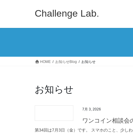
コ
ナ
ン
ビ
Challenge Lab.
テ
ゲ
ン
ー
ツ
シ
へ
ョ
ス
ン
キ
に
ッ
移
HOME
お知らせBlog
お知らせ
プ
動
お知らせ
7月 3, 2026
ワンコイン相談会のお
第34回は7月3日（金）です。 スマホのこと、少