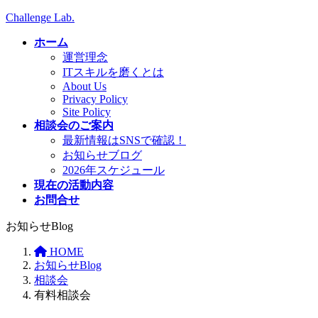
コ
ナ
Challenge Lab.
ン
ビ
ホーム
テ
ゲ
運営理念
ン
ー
ITスキルを磨くとは
ツ
シ
About Us
へ
ョ
Privacy Policy
ス
ン
Site Policy
キ
に
相談会のご案内
ッ
移
最新情報はSNSで確認！
プ
動
お知らせブログ
2026年スケジュール
現在の活動内容
お問合せ
お知らせBlog
HOME
お知らせBlog
相談会
有料相談会