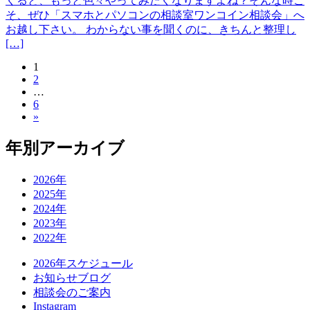
くると、もっと色々やってみたくなりますよね？そんな時こ
そ、ぜひ「スマホとパソコンの相談室ワンコイン相談会」へ
お越し下さい。 わからない事を聞くのに、きちんと整理し
[…]
固
1
投
固
2
定
稿
…
定
ペ
固
6
ペ
ー
の
»
定
ー
ジ
ペ
ペ
ジ
年別アーカイブ
ー
ー
ジ
ジ
2026年
2025年
送
2024年
2023年
り
2022年
2026年スケジュール
お知らせブログ
相談会のご案内
Instagram