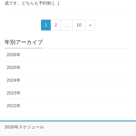
成です。どちらも予約制 […]
投
固
固
固
1
2
…
10
»
稿
定
定
定
ペ
ペ
ペ
の
年別アーカイブ
ー
ー
ー
ペ
ジ
ジ
ジ
2026年
ー
ジ
2025年
送
2024年
り
2023年
2022年
2026年スケジュール