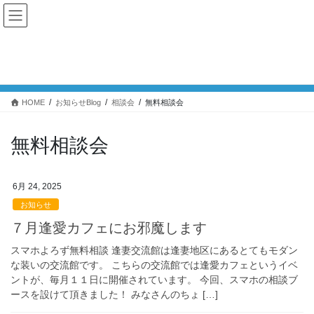
コ
ナ
Challenge Lab.
ン
ビ
テ
ゲ
ン
ー
お知らせBlog
ツ
シ
へ
ョ
ス
ン
HOME
お知らせBlog
相談会
無料相談会
キ
に
ッ
移
プ
動
無料相談会
6月 24, 2025
お知らせ
７月逢愛カフェにお邪魔します
スマホよろず無料相談 逢妻交流館は逢妻地区にあるとてもモダン
な装いの交流館です。 こちらの交流館では逢愛カフェというイベ
ントが、毎月１１日に開催されています。 今回、スマホの相談ブ
ースを設けて頂きました！ みなさんのちょ […]