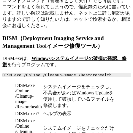
コマンドプロンプト（管理者として実行）でも可能です。
コマンドをよく忘れてしまうので、備忘録のために書いてい
ます。詳しい解説は記載しません。ネット上に詳し解説があ
りますので詳しく知りたい方は、ネットで検索するか、相談
会にお越しください。
DISM（Deployment Imaging Service and
Management Toolイメージ修復ツール）
DISM.exeは、
Windowsシステムイメージの破損の確認、修
復
を行うプログラムです。
DISM.exe /Online /Cleanup-image /Restorehealth
DISM.exe
システムイメージをチェックし、
/Online
不具合があればWindows Updateを
/Cleanup-
使用して破損しているファイルを
image
修復します。
/Restorehealth
DISM.exe /?
ヘルプの表示
DISM.exe
/Online
システムイメージをチェックだけ
/Cleanup-