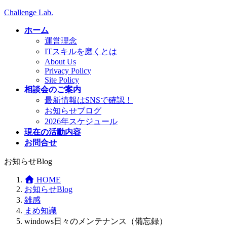
コ
ナ
Challenge Lab.
ン
ビ
ホーム
テ
ゲ
運営理念
ン
ー
ITスキルを磨くとは
ツ
シ
About Us
へ
ョ
Privacy Policy
ス
ン
Site Policy
キ
に
相談会のご案内
ッ
移
最新情報はSNSで確認！
プ
動
お知らせブログ
2026年スケジュール
現在の活動内容
お問合せ
お知らせBlog
HOME
お知らせBlog
雑感
まめ知識
windows日々のメンテナンス（備忘録）