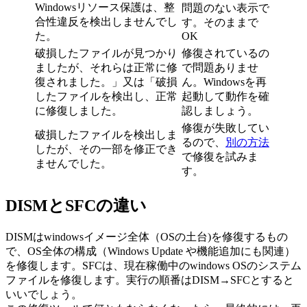
Windowsリソース保護は、整
問題のない表示で
合性違反を検出しませんでし
す。そのままで
た。
OK
破損したファイルが見つかり
修復されているの
ましたが、それらは正常に修
で問題ありませ
復されました。」又は「破損
ん。Windowsを再
したファイルを検出し、正常
起動して動作を確
に修復しました。
認しましょう。
修復が失敗してい
破損したファイルを検出しま
るので、
別の方法
したが、その一部を修正でき
で修復を試みま
ませんでした。
す。
DISMとSFCの違い
DISMはwindowsイメージ全体（OSの土台)を修復するもの
で、OS全体の構成（Windows Update や機能追加にも関連）
を修復します。SFCは、現在稼働中のwindows OSのシステム
ファイルを修復します。実行の順番はDISM→SFCとすると
いいでしょう。