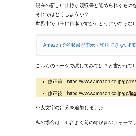
現在の新しい仕様が領収書と認められるもの
それではどうしようか？
世界中で（主に日本ですが）どうにかならな
Amazonで領収書が表示・印刷できない問題
こちらのページで試してみては？と書かれてい
修正前 https://www.amazon.co.jp/gp/css/
修正後 https://www.amazon.co.jp/gp/
le
※太文字の部分を追加しました。
私の場合は、都合よく前の領収書のフォーマ