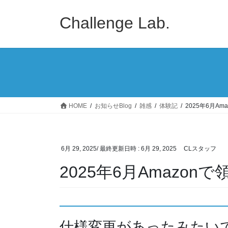
コ
ナ
ン
ビ
Challenge Lab.
テ
ゲ
ン
ー
ツ
シ
へ
ョ
ス
ン
キ
に
ッ
移
HOME
お知らせBlog
雑感
体験記
2025年6月A
プ
動
6月 29, 2025
/ 最終更新日時 :
6月 29, 2025
CLスタッフ
2025年6月Amazo
仕様変更があったみたい