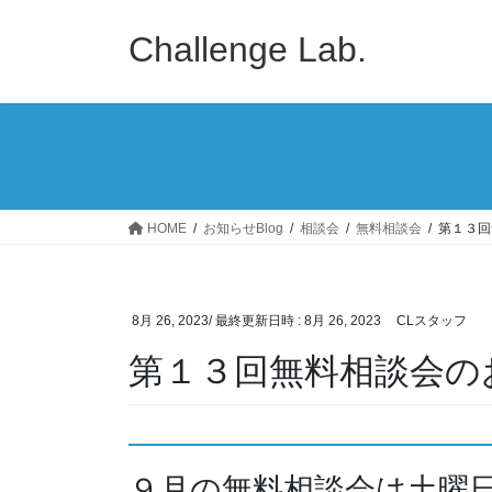
コ
ナ
ン
ビ
Challenge Lab.
テ
ゲ
ン
ー
ツ
シ
へ
ョ
ス
ン
キ
に
ッ
移
HOME
お知らせBlog
相談会
無料相談会
第１３回
プ
動
8月 26, 2023
/ 最終更新日時 :
8月 26, 2023
CLスタッフ
第１３回無料相談会の
９月の無料相談会は土曜