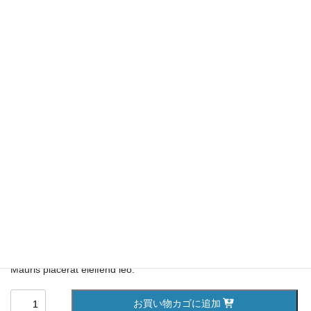
Woo Single #1
3.00
¥
Pellentesque habitant morbi tristique senectus et netus et
malesuada fames ac turpis egestas. Vestibulum tortor quam,
feugiat vitae, ultricies eget, tempor sit amet, ante. Donec eu libero
sit amet quam egestas semper. Aenean ultricies mi vitae est.
Mauris placerat eleifend leo.
Woo
お買い物カゴに追加
Single