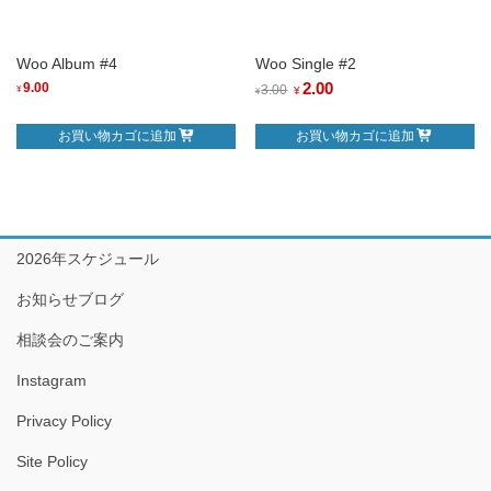
Woo Album #4
Woo Single #2
元
2.00
現
9.00
3.00
¥
¥
¥
の
在
お買い物カゴに追加
お買い物カゴに追加
価
の
格
価
は
格
¥3.00
は
で
¥2.00
2026年スケジュール
し
で
た。
す。
お知らせブログ
相談会のご案内
Instagram
Privacy Policy
Site Policy