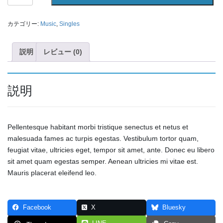
#1
個
カテゴリー:
Music
,
Singles
説明
レビュー (0)
説明
Pellentesque habitant morbi tristique senectus et netus et
malesuada fames ac turpis egestas. Vestibulum tortor quam,
feugiat vitae, ultricies eget, tempor sit amet, ante. Donec eu libero
sit amet quam egestas semper. Aenean ultricies mi vitae est.
Mauris placerat eleifend leo.
Facebook
X
Bluesky